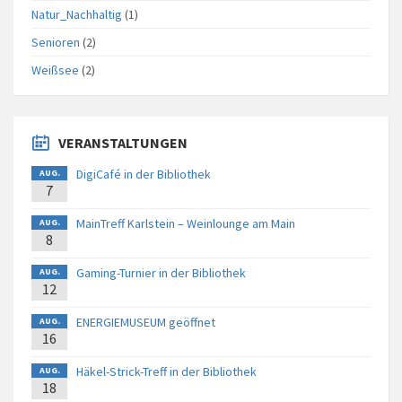
Natur_Nachhaltig
(1)
Senioren
(2)
Weißsee
(2)
VERANSTALTUNGEN
DigiCafé in der Bibliothek
AUG.
7
MainTreff Karlstein – Weinlounge am Main
AUG.
8
Gaming-Turnier in der Bibliothek
AUG.
12
ENERGIEMUSEUM geöffnet
AUG.
16
Häkel-Strick-Treff in der Bibliothek
AUG.
18