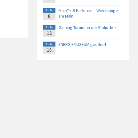
MainTreff Karlstein – Weinlounge
AUG.
8
am Main
Gaming-Turnier in der Bibliothek
AUG.
12
ENERGIEMUSEUM geöffnet
AUG.
16