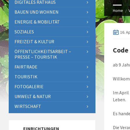
DIGITALES RATHAUS
Home
BAUEN UND WOHNEN
ENERGIE & MOBILITÄT
SOZIALES
16. Ap
FREIZEIT & KULTUR
Code 
ÖFFENTLICHKEITSARBEIT –
PRESSE – TOURISTIK
ab 9 Jah
FAIRTRADE
TOURISTIK
Willkom
FOTOGALERIE
Im April
UMWELT & NATUR
Leben.
WIRTSCHAFT
Es hande
Die Vera
EINRICHTUNGEN