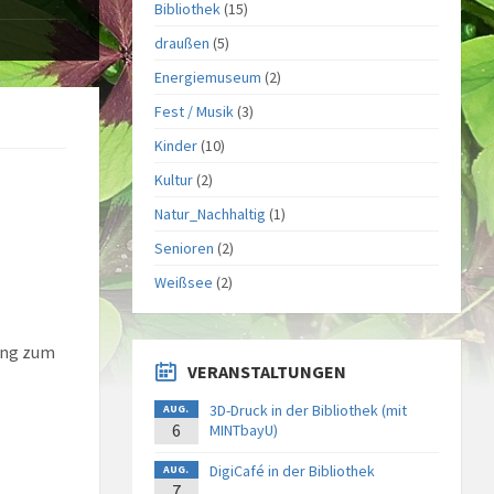
Bibliothek
(15)
draußen
(5)
Energiemuseum
(2)
Fest / Musik
(3)
Kinder
(10)
Kultur
(2)
Natur_Nachhaltig
(1)
Senioren
(2)
Weißsee
(2)
ung zum
VERANSTALTUNGEN
3D-Druck in der Bibliothek (mit
AUG.
6
MINTbayU)
DigiCafé in der Bibliothek
AUG.
7