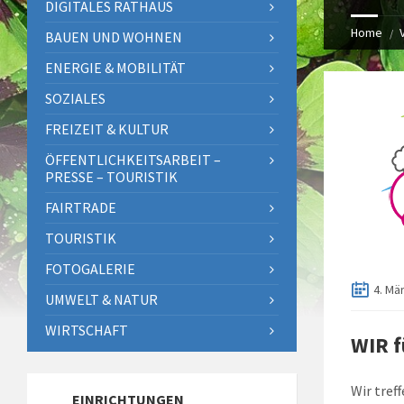
DIGITALES RATHAUS
Home
BAUEN UND WOHNEN
ENERGIE & MOBILITÄT
SOZIALES
FREIZEIT & KULTUR
ÖFFENTLICHKEITSARBEIT –
PRESSE – TOURISTIK
FAIRTRADE
TOURISTIK
FOTOGALERIE
4. Mä
UMWELT & NATUR
WIRTSCHAFT
WIR f
Wir tref
EINRICHTUNGEN