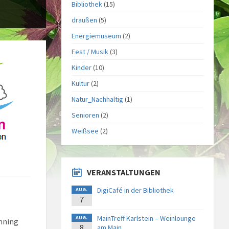
Bibliothek
(15)
draußen
(5)
Energiemuseum
(2)
Fest / Musik
(3)
Kinder
(10)
Kultur
(2)
Natur_Nachhaltig
(1)
Senioren
(2)
Weißsee
(2)
VERANSTALTUNGEN
DigiCafé in der Bibliothek
AUG.
7
MainTreff Karlstein – Weinlounge
AUG.
nning
8
am Main