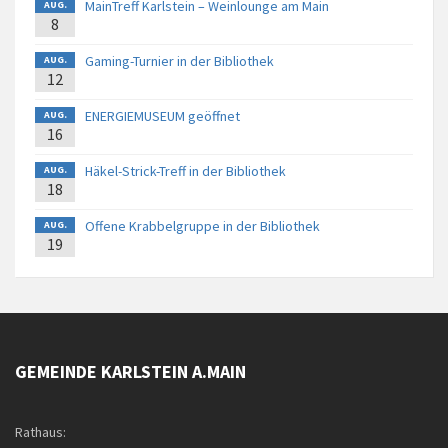
MainTreff Karlstein – Weinlounge am Main
AUG.
8
Gaming-Turnier in der Bibliothek
AUG.
12
ENERGIEMUSEUM geöffnet
AUG.
16
Häkel-Strick-Treff in der Bibliothek
AUG.
18
Offene Krabbelgruppe in der Bibliothek
AUG.
19
GEMEINDE KARLSTEIN A.MAIN
Rathaus: