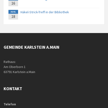
16
Häkel-Strick-Treff in der Bibliothek
AUG.
18
GEMEINDE KARLSTEIN A.MAIN
Rathaus:
Am Oberborn 1
63791 Karlstein a.Main
KONTAKT
Telefon