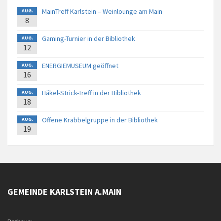
MainTreff Karlstein – Weinlounge am Main
AUG.
8
Gaming-Turnier in der Bibliothek
AUG.
12
ENERGIEMUSEUM geöffnet
AUG.
16
Häkel-Strick-Treff in der Bibliothek
AUG.
18
Offene Krabbelgruppe in der Bibliothek
AUG.
19
GEMEINDE KARLSTEIN A.MAIN