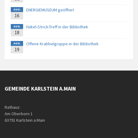
ENERGIEMUSEUM geöffnet
AUG.
16
Häkel-Strick-Treff in der Bibliothek
AUG.
18
Offene Krabbelgruppe in der Bibliothek
AUG.
19
GEMEINDE KARLSTEIN A.MAIN
Rathaus:
Am Oberborn 1
63791 Karlstein a.Main