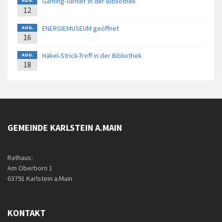
Gaming-Turnier in der Bibliothek
AUG.
12
ENERGIEMUSEUM geöffnet
AUG.
16
Häkel-Strick-Treff in der Bibliothek
AUG.
18
GEMEINDE KARLSTEIN A.MAIN
Rathaus:
Am Oberborn 1
63791 Karlstein a.Main
KONTAKT