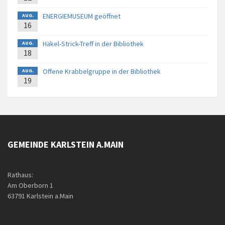
ENERGIEMUSEUM geöffnet
AUG.
16
Häkel-Strick-Treff in der Bibliothek
AUG.
18
Offene Krabbelgruppe in der Bibliothek
AUG.
19
GEMEINDE KARLSTEIN A.MAIN
Rathaus:
Am Oberborn 1
63791 Karlstein a.Main