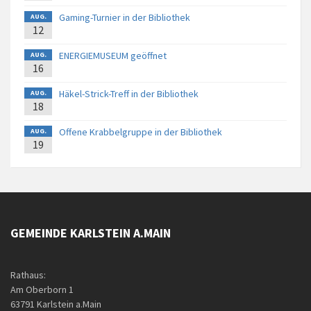
Gaming-Turnier in der Bibliothek
AUG.
12
ENERGIEMUSEUM geöffnet
AUG.
16
Häkel-Strick-Treff in der Bibliothek
AUG.
18
Offene Krabbelgruppe in der Bibliothek
AUG.
19
GEMEINDE KARLSTEIN A.MAIN
Rathaus:
Am Oberborn 1
63791 Karlstein a.Main