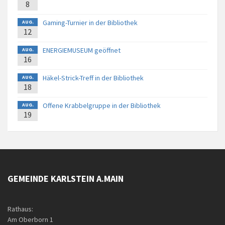
8
Gaming-Turnier in der Bibliothek
AUG.
12
ENERGIEMUSEUM geöffnet
AUG.
16
Häkel-Strick-Treff in der Bibliothek
AUG.
18
Offene Krabbelgruppe in der Bibliothek
AUG.
19
GEMEINDE KARLSTEIN A.MAIN
Rathaus:
Am Oberborn 1