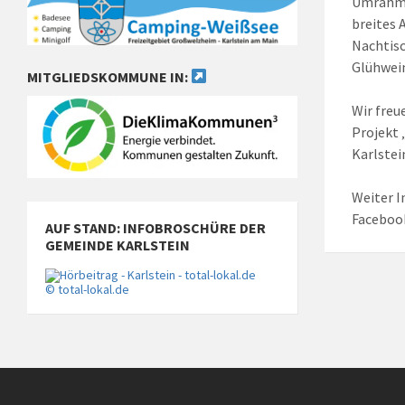
Umrahmt 
breites 
Nachtisc
Glühwein
MITGLIEDSKOMMUNE IN:
Wir freu
Projekt 
Karlstei
Weiter I
Facebook
AUF STAND: INFOBROSCHÜRE DER
GEMEINDE KARLSTEIN
© total-lokal.de