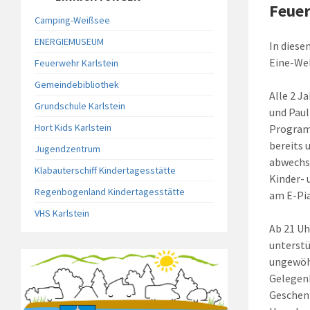
Feue
Camping-Weißsee
ENERGIEMUSEUM
In diese
Eine-Wel
Feuerwehr Karlstein
Gemeindebibliothek
Alle 2 J
Grundschule Karlstein
und Paul
Hort Kids Karlstein
Programm
bereits 
Jugendzentrum
abwechsl
Klabauterschiff Kindertagesstätte
Kinder- 
Regenbogenland Kindertagesstätte
am E-Pia
VHS Karlstein
Ab 21 Uh
unterstü
ungewöhn
Gelegenh
Geschenk