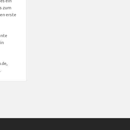
es ein
es zum
den erste
nnte
in
.de,
.