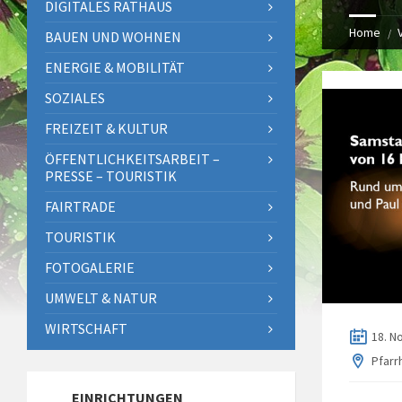
DIGITALES RATHAUS
Home
BAUEN UND WOHNEN
ENERGIE & MOBILITÄT
SOZIALES
FREIZEIT & KULTUR
ÖFFENTLICHKEITSARBEIT –
PRESSE – TOURISTIK
FAIRTRADE
TOURISTIK
FOTOGALERIE
UMWELT & NATUR
WIRTSCHAFT
18. N
Pfarr
EINRICHTUNGEN