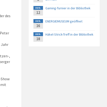
Gaming-Turnier in der Bibliothek
AUG.
12
der des
ENERGIEMUSEUM geöffnet
AUG.
16
 Peter
Häkel-Strick-Treff in der Bibliothek
AUG.
18
 Jahr
tzen-,
nberger
r-Show
 mit