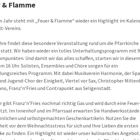
r & Flamme
m Jahr steht mit „Feuer & Flamme“ wieder ein Highlight im Kalen
t-Vereins.
ahre findet diese besondere Veranstaltung rund um die Pfarrkirche
 statt. Wir haben wieder ein tolles Unterhaltungsprogramm mit 9
punkten. Und damit wir das alles schaffen, starten wir in diesem
um 16 Uhr. Solisten, Ensembles und Chöre sorgen für ein
ungsreiches Programm. Mit dabei Musikverein Harmonie, der Spa
und Jugend-Chor der Einigkeit, Viertel vor Sax, Christopher Milte
no, Franz’n‘Fries und Contrapunkt aus Seligenstadt.
r gibt Franz’n’Fries nochmal richtig Gas und wird durch eine Feue
tzt. Im Innenhof und im Pfarrsaal erwarten Sie Handwerksstände
lichen und selbstgemachten Geschenkartikeln. Nutzen Sie die
eit vor dem Weihnachtsstress für sich und Ihre Lieben die ersten
e zu finden. Ein Highlight ist wieder unser kulinarisches Angebot.