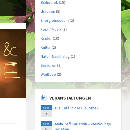
Bibliothek
(15)
draußen
(5)
Energiemuseum
(2)
Fest / Musik
(3)
Kinder
(10)
Kultur
(2)
Natur_Nachhaltig
(1)
Senioren
(2)
Weißsee
(2)
VERANSTALTUNGEN
DigiCafé in der Bibliothek
AUG.
7
MainTreff Karlstein – Weinlounge
AUG.
8
am Main