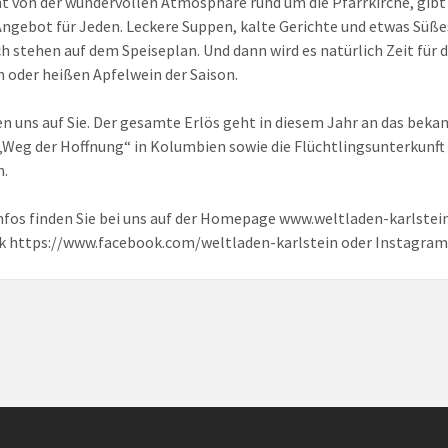
von der wundervollen Atmosphäre rund um die Pfarrkirche, gibt 
Angebot für Jeden. Leckere Suppen, kalte Gerichte und etwas Süß
h stehen auf dem Speiseplan. Und dann wird es natürlich Zeit für 
 oder heißen Apfelwein der Saison.
en uns auf Sie. Der gesamte Erlös geht in diesem Jahr an das beka
„Weg der Hoffnung“ in Kolumbien sowie die Flüchtlingsunterkunft 
n.
nfos finden Sie bei uns auf der Homepage www.weltladen-karlstein
 https://www.facebook.com/weltladen-karlstein oder Instagram