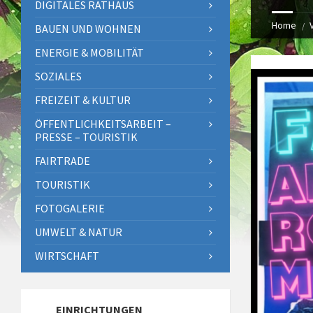
DIGITALES RATHAUS
Home
BAUEN UND WOHNEN
ENERGIE & MOBILITÄT
SOZIALES
FREIZEIT & KULTUR
ÖFFENTLICHKEITSARBEIT –
PRESSE – TOURISTIK
FAIRTRADE
TOURISTIK
FOTOGALERIE
UMWELT & NATUR
WIRTSCHAFT
EINRICHTUNGEN