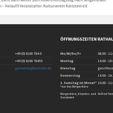
 – Helau!!!! Veranstalter: Kulturverein Karlstein e.V.
ÖFFNUNGSZEITEN RATHA
+49 (0) 6188 784-0
Mo/Mi/Do/Fr
08.00 - 12
+49 (0) 6188 78450
Montag
14.00 - 18
gemeinde@karlstein.de
Dienstag
geschlos
Donnerstag
14.00 - 16
1. Samstag im Monat*
10.00 - 12
*nur das Bürgerbüro
Bürgerbüro, Standes- und
NUR mit Ter
Sozialamt