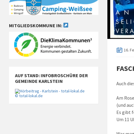
MITGLIEDSKOMMUNE IN:
16. F
FASC
AUF STAND: INFOBROSCHÜRE DER
GEMEINDE KARLSTEIN
Auch die
© total-lokal.de
Am Rosen
(und auc
Es gibt 
Um 11 U
Wer mag