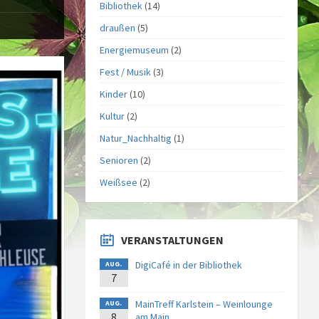
Bibliothek
(14)
draußen
(5)
Energiemuseum
(2)
Fest / Musik
(3)
Kinder
(10)
Kultur
(2)
Natur_Nachhaltig
(1)
Senioren
(2)
Weißsee
(2)
VERANSTALTUNGEN
DigiCafé in der Bibliothek
AUG.
7
MainTreff Karlstein – Weinlounge
AUG.
8
am Main