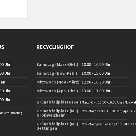
US
RECYCLINGHOF
.00 Uhr
Samstag (März-Okt.)
10.00 - 16.00 Uhr
.00 Uhr
Samstag (Nov.-Feb.)
10.00 - 15.00 Uhr
sen
Mittwoch (Nov.-März)
12.00 - 16.30 Uhr
.30 Uhr
Mittwoch (Apr.-Okt.)
13.00 - 17.00 Uhr
.00 Uhr
Grünabfallplätze (Sa.)
März - Okt. 10:00 - 16.00 Uhr / Nov.-Fe
Grünabfallplatz (Mi.)
Nov.-März 12.00 - 16.30 Uhr / April-Okt
minvereinbarung
Großwelzheim
Grünabfallplatz (Mi.)
Nov.-März geschlossen / April-Okt. 13.
Dettingen