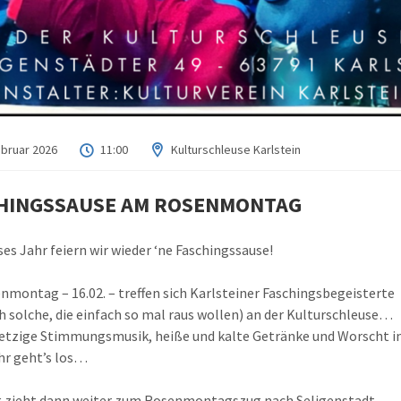
ebruar 2026
11:00
Kulturschleuse Karlstein
HINGSSAUSE AM ROSENMONTAG
ses Jahr feiern wir wieder ‘ne Faschingssause!
montag – 16.02. – treffen sich Karlsteiner Faschingsbegeisterte
h solche, die einfach so mal raus wollen) an der Kulturschleuse…
fetzige Stimmungsmusik, heiße und kalte Getränke und Worscht i
hr geht’s los…
 zieht dann weiter zum Rosenmontagszug nach Seligenstadt.