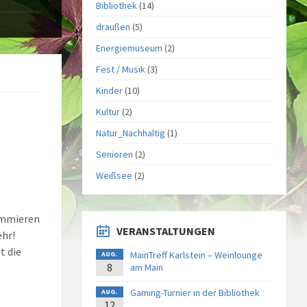
Bibliothek
(14)
draußen
(5)
Energiemuseum
(2)
Fest / Musik
(3)
Kinder
(10)
Kultur
(2)
Natur_Nachhaltig
(1)
Senioren
(2)
Weißsee
(2)
ammieren
VERANSTALTUNGEN
ehr!
t die
MainTreff Karlstein – Weinlounge
AUG.
8
am Main
Gaming-Turnier in der Bibliothek
AUG.
12