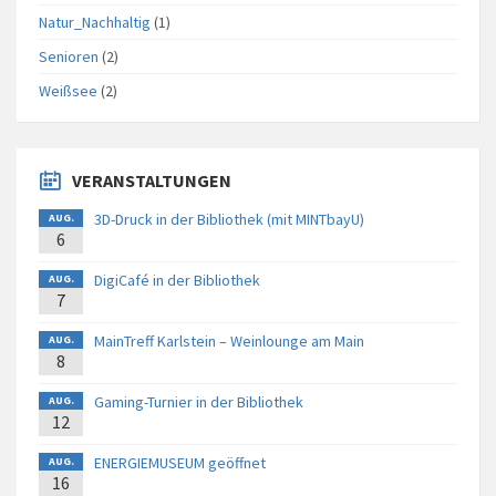
Natur_Nachhaltig
(1)
Senioren
(2)
Weißsee
(2)
VERANSTALTUNGEN
3D-Druck in der Bibliothek (mit MINTbayU)
AUG.
6
DigiCafé in der Bibliothek
AUG.
7
MainTreff Karlstein – Weinlounge am Main
AUG.
8
Gaming-Turnier in der Bibliothek
AUG.
12
ENERGIEMUSEUM geöffnet
AUG.
16