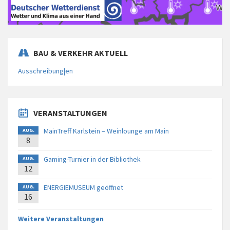
BAU & VERKEHR AKTUELL
Ausschreibung|en
VERANSTALTUNGEN
MainTreff Karlstein – Weinlounge am Main
AUG.
8
Gaming-Turnier in der Bibliothek
AUG.
12
ENERGIEMUSEUM geöffnet
AUG.
16
Weitere Veranstaltungen