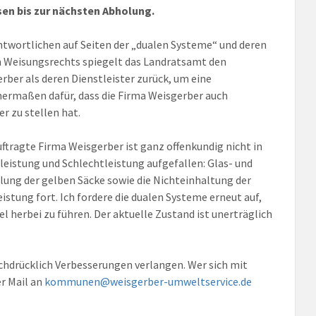
n bis zur nächsten Abholung.
antwortlichen auf Seiten der „dualen Systeme“ und deren
n Weisungsrechts spiegelt das Landratsamt den
ber als deren Dienstleister zurück, um eine
hermaßen dafür, dass die Firma Weisgerber auch
 zu stellen hat.
uftragte Firma Weisgerber ist ganz offenkundig nicht in
tleistung und Schlechtleistung aufgefallen: Glas- und
ung der gelben Säcke sowie die Nichteinhaltung der
istung fort. Ich fordere die dualen Systeme erneut auf,
l herbei zu führen. Der aktuelle Zustand ist unerträglich
chdrücklich Verbesserungen verlangen. Wer sich mit
r Mail an
kommunen@weisgerber-umweltservice.de