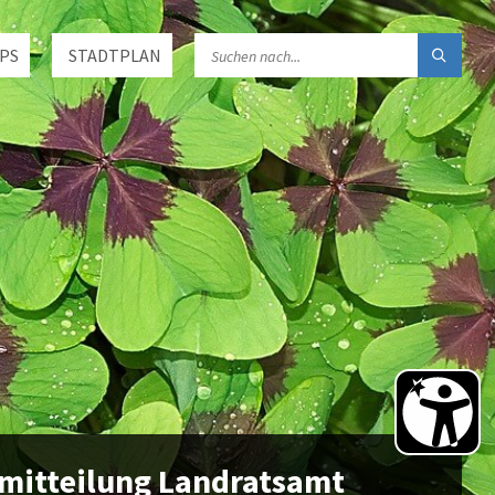
PS
STADTPLAN
emitteilung Landratsamt