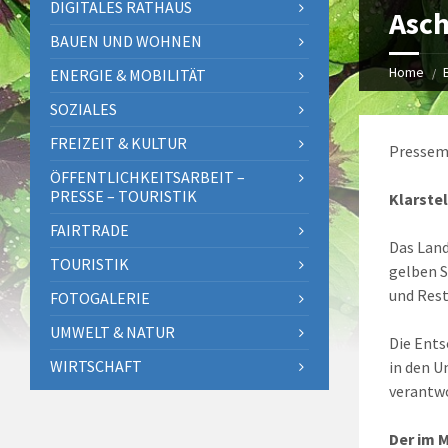
DIGITALES RATHAUS
Asch
BAUEN UND WOHNEN
Home
ENERGIE & MOBILITÄT
SOZIALES
FREIZEIT & KULTUR
Pressemi
ÖFFENTLICHKEITSARBEIT –
PRESSE – TOURISTIK
Klarste
FAIRTRADE
Das Land
TOURISTIK
gelben S
und Rest
FOTOGALERIE
UMWELT & NATUR
Die Ents
WIRTSCHAFT
in den U
verantwo
Der im M