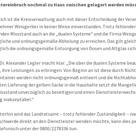
tereinbruch nochmal zu Haus zwischen gelagert werden müsse
ich ist die Kreisverwaltung auch mit dieser Entscheidung der Ver
ehmer Weisgerber in keiner Weise einverstanden. Trotz fehlende
den Missstand auch an die „dualen Systeme“ und die Firma Weisger
liche und ordnungsgemäße Abholung zu erreichen. Das gilt gleic
lich die ordnungsgemäße Entsorgung von Dosen und Altglas sicher
Dr. Alexander Legler macht klar: „Die über die dualen Systeme bea
, ihre Leistungen zu erbringen. Von Beginn an ist diese durch Nich
tainer werden nicht ordnungsgemäß entleert und die Nichtabhol
en Lieferung der gelben Säcke in die Haushalte setzt die Mangelle
issstand unverzüglich zu beseitigen und einen Dienstleisterwechse
ig inakzeptabel.“
terhin wird das Landratsamt – trotz fehlender Zuständigkeit – na
schwerde direkt an den Dienstleister wenden möchte, kann dies pe
lefonisch unter der 0800/2278336 tun.