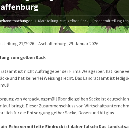
affenburg
Bekanntmachungen
Klarstellung zum gelben Sack – Pressemitteilung La
tteilung 21/2026 – Aschaffenburg, 29. Januar 2026
llung zum gelben Sack
ratsamt ist nicht Auftraggeber der Firma Weisgerber, hat keine 
äcke und hat keinerlei Weisungsrecht. Das Landratsamt ist ledigli
müll.
orgung von Verpackungsmüll über die gelben Säcke ist deutschland
mlauf bringt. Dieser Zusammenschluss von Wirtschaftsunternehme
rtlich für die Entsorgung gelber Säcke, Dosen und Altglas.
ain-Echo vermittelte Eindruck ist daher falsch: Das Landrats