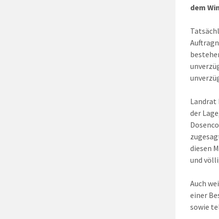
dem Win
Tatsächl
Auftragn
bestehen
unverzüg
unverzüg
Landrat 
der Lage
Dosencon
zugesagt
diesen M
und völl
Auch wei
einer Be
sowie te