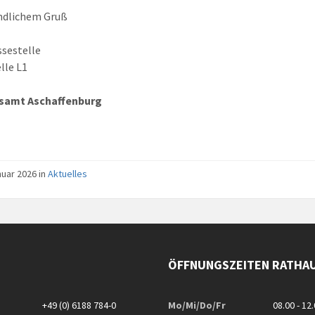
ndlichem Gruß
ssestelle
lle L1
samt Aschaffenburg
nuar 2026 in
Aktuelles
ÖFFNUNGSZEITEN RATHA
+49 (0) 6188 784-0
Mo/Mi/Do/Fr
08.00 - 12