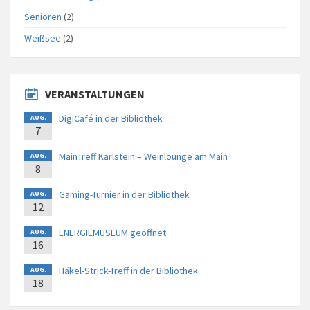
Senioren
(2)
Weißsee
(2)
VERANSTALTUNGEN
DigiCafé in der Bibliothek
AUG.
7
MainTreff Karlstein – Weinlounge am Main
AUG.
8
Gaming-Turnier in der Bibliothek
AUG.
12
ENERGIEMUSEUM geöffnet
AUG.
16
Häkel-Strick-Treff in der Bibliothek
AUG.
18