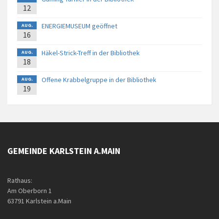
12
ENERGIEMUSEUM geöffnet
AUG.
16
Häkel-Strick-Treff in der Bibliothek
AUG.
18
Offene Krabbelgruppe in der Bibliothek
AUG.
19
GEMEINDE KARLSTEIN A.MAIN
Rathaus:
Am Oberborn 1
63791 Karlstein a.Main