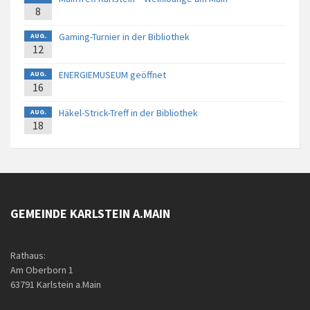
8
Gaming-Turnier in der Bibliothek
AUG.
12
ENERGIEMUSEUM geöffnet
AUG.
16
Häkel-Strick-Treff in der Bibliothek
AUG.
18
GEMEINDE KARLSTEIN A.MAIN
Rathaus:
Am Oberborn 1
63791 Karlstein a.Main