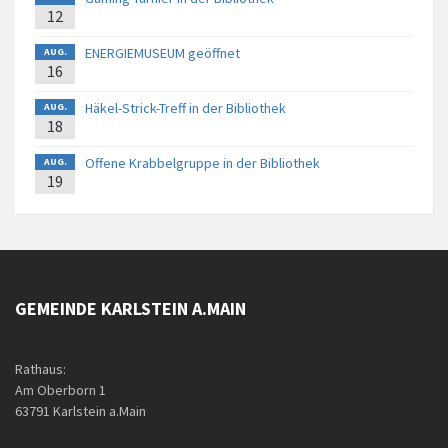
12
ENERGIEMUSEUM geöffnet
AUG.
16
Häkel-Strick-Treff in der Bibliothek
AUG.
18
Offene Krabbelgruppe in der Bibliothek
AUG.
19
GEMEINDE KARLSTEIN A.MAIN
Rathaus:
Am Oberborn 1
63791 Karlstein a.Main