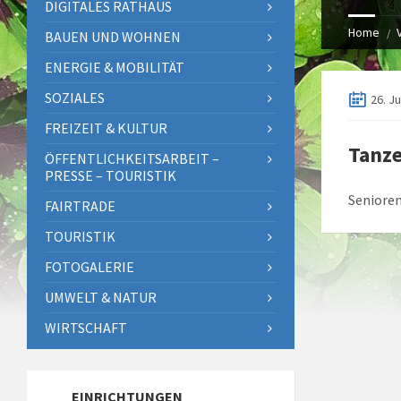
DIGITALES RATHAUS
Home
BAUEN UND WOHNEN
ENERGIE & MOBILITÄT
SOZIALES
26. Ju
FREIZEIT & KULTUR
Tanze
ÖFFENTLICHKEITSARBEIT –
PRESSE – TOURISTIK
Senioren
FAIRTRADE
TOURISTIK
FOTOGALERIE
UMWELT & NATUR
WIRTSCHAFT
EINRICHTUNGEN