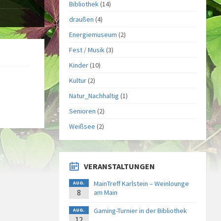
Bibliothek
(14)
draußen
(4)
Energiemuseum
(2)
Fest / Musik
(3)
Kinder
(10)
Kultur
(2)
Natur_Nachhaltig
(1)
Senioren
(2)
Weißsee
(2)
VERANSTALTUNGEN
MainTreff Karlstein – Weinlounge
AUG.
8
am Main
Gaming-Turnier in der Bibliothek
AUG.
12