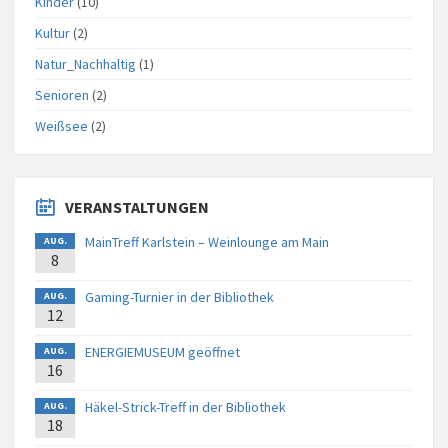
Kinder
(10)
Kultur
(2)
Natur_Nachhaltig
(1)
Senioren
(2)
Weißsee
(2)
VERANSTALTUNGEN
MainTreff Karlstein – Weinlounge am Main
AUG.
8
Gaming-Turnier in der Bibliothek
AUG.
12
ENERGIEMUSEUM geöffnet
AUG.
16
Häkel-Strick-Treff in der Bibliothek
AUG.
18