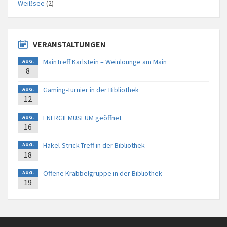
Weißsee
(2)
VERANSTALTUNGEN
MainTreff Karlstein – Weinlounge am Main
AUG.
8
Gaming-Turnier in der Bibliothek
AUG.
12
ENERGIEMUSEUM geöffnet
AUG.
16
Häkel-Strick-Treff in der Bibliothek
AUG.
18
Offene Krabbelgruppe in der Bibliothek
AUG.
19