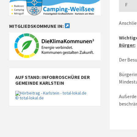
F
Anschlie
MITGLIEDSKOMMUNE IN:
Wichtige
Bürger:
Der Besu
Bürgerin
AUF STAND: INFOBROSCHÜRE DER
Mindesta
GEMEINDE KARLSTEIN
Außerde
© total-lokal.de
beschrän