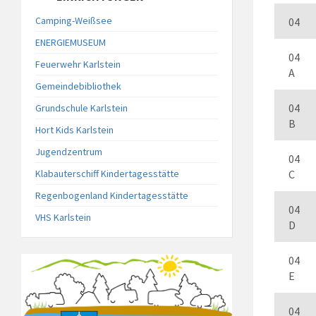
Camping-Weißsee
04
ENERGIEMUSEUM
04
Feuerwehr Karlstein
A
Gemeindebibliothek
04
Grundschule Karlstein
B
Hort Kids Karlstein
Jugendzentrum
04
Klabauterschiff Kindertagesstätte
C
Regenbogenland Kindertagesstätte
04
VHS Karlstein
D
04
E
04