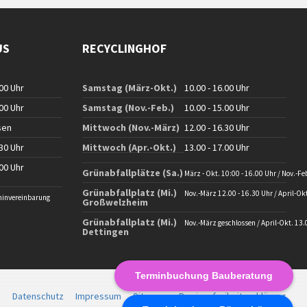
US
RECYCLINGHOF
.00 Uhr
Samstag (März-Okt.)
10.00 - 16.00 Uhr
.00 Uhr
Samstag (Nov.-Feb.)
10.00 - 15.00 Uhr
sen
Mittwoch (Nov.-März)
12.00 - 16.30 Uhr
.30 Uhr
Mittwoch (Apr.-Okt.)
13.00 - 17.00 Uhr
.00 Uhr
Grünabfallplätze (Sa.)
März - Okt. 10:00 - 16.00 Uhr / Nov.-Fe
Grünabfallplatz (Mi.)
Nov.-März 12.00 - 16.30 Uhr / April-Okt
minvereinbarung
Großwelzheim
Grünabfallplatz (Mi.)
Nov.-März geschlossen / April-Okt. 13.
Dettingen
Terminbuchung Bauberatung
Datenschutz
Impressum
Sitemap
Barrierefreiheitserklärung