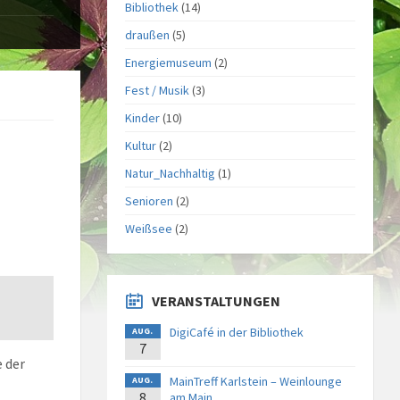
Bibliothek
(14)
draußen
(5)
Energiemuseum
(2)
Fest / Musik
(3)
Kinder
(10)
Kultur
(2)
Natur_Nachhaltig
(1)
Senioren
(2)
Weißsee
(2)
VERANSTALTUNGEN
DigiCafé in der Bibliothek
AUG.
7
 der
MainTreff Karlstein – Weinlounge
AUG.
8
am Main