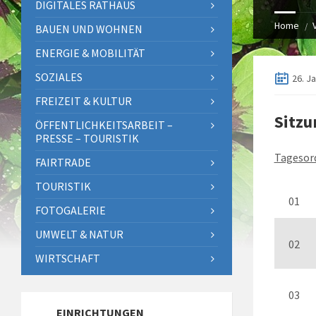
DIGITALES RATHAUS
Home
BAUEN UND WOHNEN
ENERGIE & MOBILITÄT
SOZIALES
26. J
FREIZEIT & KULTUR
Sitzu
ÖFFENTLICHKEITSARBEIT –
PRESSE – TOURISTIK
Tagesor
FAIRTRADE
TOURISTIK
01
FOTOGALERIE
UMWELT & NATUR
02
WIRTSCHAFT
03
EINRICHTUNGEN