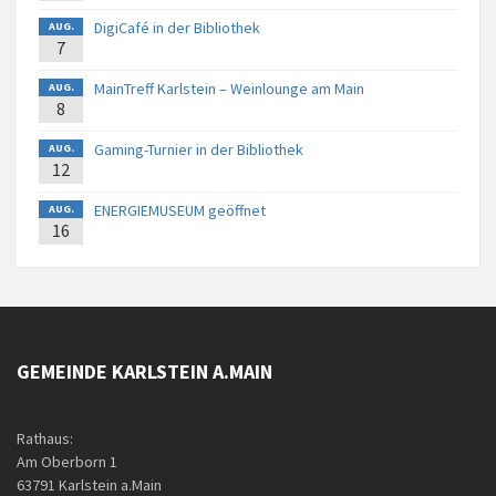
DigiCafé in der Bibliothek
AUG.
7
MainTreff Karlstein – Weinlounge am Main
AUG.
8
Gaming-Turnier in der Bibliothek
AUG.
12
ENERGIEMUSEUM geöffnet
AUG.
16
GEMEINDE KARLSTEIN A.MAIN
Rathaus:
Am Oberborn 1
63791 Karlstein a.Main