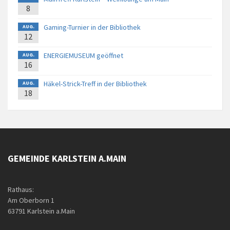
8
Gaming-Turnier in der Bibliothek
AUG.
12
ENERGIEMUSEUM geöffnet
AUG.
16
Häkel-Strick-Treff in der Bibliothek
AUG.
18
GEMEINDE KARLSTEIN A.MAIN
Rathaus:
Am Oberborn 1
63791 Karlstein a.Main