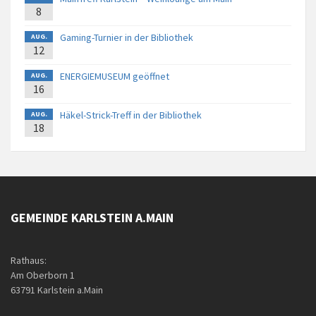
8
Gaming-Turnier in der Bibliothek
AUG.
12
ENERGIEMUSEUM geöffnet
AUG.
16
Häkel-Strick-Treff in der Bibliothek
AUG.
18
GEMEINDE KARLSTEIN A.MAIN
Rathaus:
Am Oberborn 1
63791 Karlstein a.Main