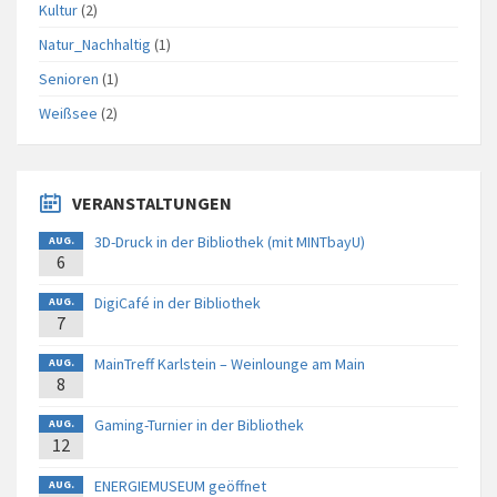
Kultur
(2)
Natur_Nachhaltig
(1)
Senioren
(1)
Weißsee
(2)
VERANSTALTUNGEN
3D-Druck in der Bibliothek (mit MINTbayU)
AUG.
6
DigiCafé in der Bibliothek
AUG.
7
MainTreff Karlstein – Weinlounge am Main
AUG.
8
Gaming-Turnier in der Bibliothek
AUG.
12
ENERGIEMUSEUM geöffnet
AUG.