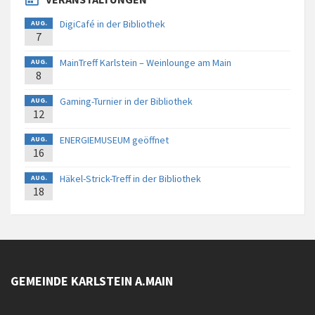
DigiCafé in der Bibliothek
AUG.
7
MainTreff Karlstein – Weinlounge am Main
AUG.
8
Gaming-Turnier in der Bibliothek
AUG.
12
ENERGIEMUSEUM geöffnet
AUG.
16
Häkel-Strick-Treff in der Bibliothek
AUG.
18
GEMEINDE KARLSTEIN A.MAIN