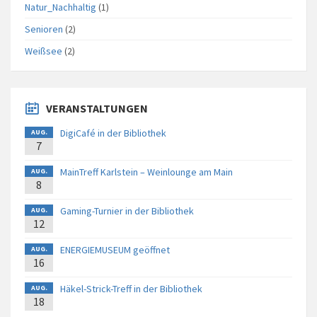
Natur_Nachhaltig
(1)
Senioren
(2)
Weißsee
(2)
VERANSTALTUNGEN
DigiCafé in der Bibliothek
AUG.
7
MainTreff Karlstein – Weinlounge am Main
AUG.
8
Gaming-Turnier in der Bibliothek
AUG.
12
ENERGIEMUSEUM geöffnet
AUG.
16
Häkel-Strick-Treff in der Bibliothek
AUG.
18