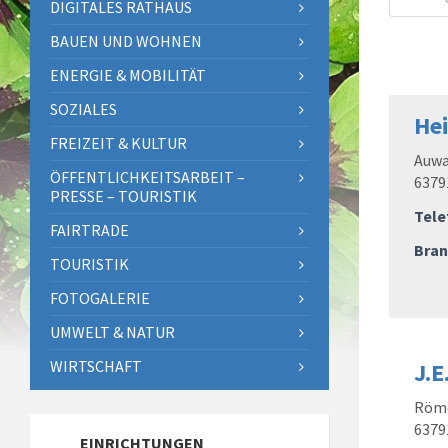
DIGITALES RATHAUS
BAUEN UND WOHNEN
ENERGIE & MOBILITÄT
SOZIALES
Hei
FREIZEIT & KULTUR
Auwa
ÖFFENTLICHKEITSARBEIT –
6379
PRESSE – TOURISTIK
Tele
FAIRTRADE
Bran
TOURISTIK
FOTOGALERIE
UMWELT & NATUR
WIRTSCHAFT
J.E
Röme
6379
EINRICHTUNGEN