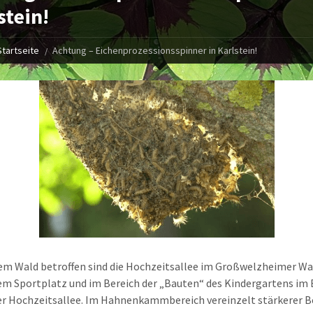
stein!
Startseite
Achtung – Eichenprozessionsspinner in Karlstein!
em Wald betroffen sind die Hochzeitsallee im Großwelzheimer Wal
m Sportplatz und im Bereich der „Bauten“ des Kindergartens im
er Hochzeitsallee. Im Hahnenkammbereich vereinzelt stärkerer Be