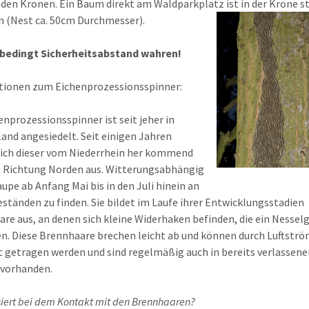
 den Kronen. Ein Baum direkt am Waldparkplatz ist in der Krone s
n (Nest ca. 50cm Durchm
esser).
nbedingt Sicherheitsabstand wahren!
tionen zum Eichenprozessionsspinner:
enprozessionsspinner ist seit jeher in
and angesiedelt. Seit einigen Jahren
sich dieser vom Niederrhein her kommend
n Richtung Norden aus. Witterungsabhängig
aupe ab Anfang Mai bis in den Juli hinein an
ständen zu finden. Sie bildet im Laufe ihrer Entwicklungsstadien
re aus, an denen sich kleine Widerhaken befinden, die ein Nesselg
n. Diese Brennhaare brechen leicht ab und können durch Luftstr
t getragen werden und sind regelmäßig auch in bereits verlassene
 vorhanden.
iert bei dem Kontakt mit den Brennhaaren?