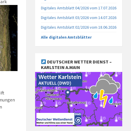
tark
Digitales Amtsblatt 04/2026 vom 17.07.2026
Digitales Amtsblatt 03/2026 vom 14.07.2026
Digitales Amtsblatt 02/2026 vom 18.06.2026
Alle digitalen Amtsblätter
DEUTSCHER WETTER DIENST –
KARLSTEIN A.MAIN
ift
ömungen
n