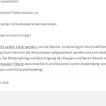
r einstellen.
eltenen Fällen kann es zu
gischen Schockreaktionen kommen.
lte ich mich richtig?
lls selbst tätig werden
, um die Nester zu beseitigen! Durch Abfl
pritzen können die Brennhaare aufgewirbelt werden und sich wei
n. Die Bekämpfung und Beseitigung der Raupen und deren Nester e
munaler
Ebene
ausschließlich professionell unter Anwendung vo
utz und Schutzbekleidung.
ni 2026