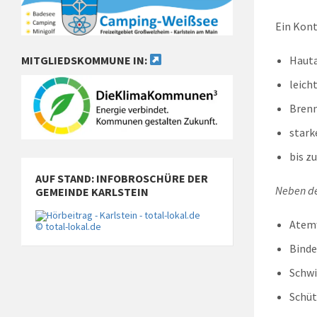
Ein Kont
MITGLIEDSKOMMUNE IN:
Hauta
leich
Brenn
stark
bis z
AUF STAND: INFOBROSCHÜRE DER
Neben de
GEMEINDE KARLSTEIN
Atem
© total-lokal.de
Binde
Schwi
Schüt