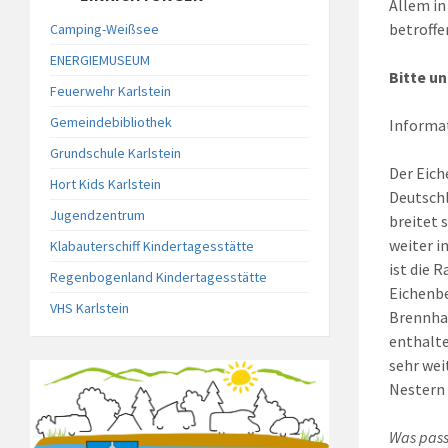
Allem in
betroffe
Camping-Weißsee
ENERGIEMUSEUM
Bitte u
Feuerwehr Karlstein
Gemeindebibliothek
Informa
Grundschule Karlstein
Der Eich
Hort Kids Karlstein
Deutschl
Jugendzentrum
breitet 
weiter i
Klabauterschiff Kindertagesstätte
ist die R
Regenbogenland Kindertagesstätte
Eichenbe
VHS Karlstein
Brennhaa
enthalte
sehr wei
Nestern
Was pass