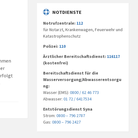
NOTDIENSTE
Notrufzentrale:
112
für Notarzt, Krankenwagen, Feuerwehr und
Katastrophenschutz
Polizei:
110
Ärztlicher Bereitschaftsdienst:
116117
ammen
(kostenfrei)
ter
Bereitschaftsdienst für die
rfolgt
Wasserversorgung/Abwasserentsorgu
n
ng:
Wasser (EMS):
0800 / 62 46 773
Abwasser:
01 72 / 6417534
Entstörungsdienst Syna
Strom:
0800 – 796 2787
Gas:
0800 – 796 2427