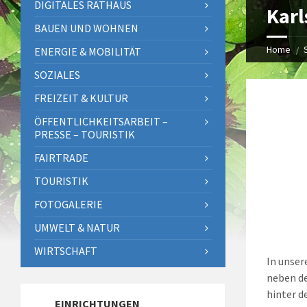
DIGITALES RATHAUS
Karl
BAUEN UND WOHNEN
Home
ENERGIE & MOBILITÄT
SOZIALES
FREIZEIT & KULTUR
ÖFFENTLICHKEITSARBEIT –
PRESSE – TOURISTIK
FAIRTRADE
TOURISTIK
FOTOGALERIE
UMWELT & NATUR
WIRTSCHAFT
In unser
neben de
hinter d
EINRICHTUNGEN