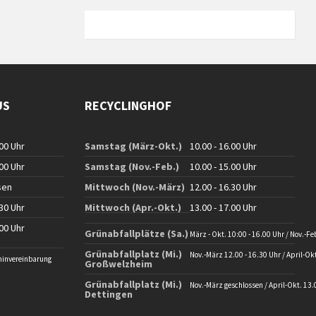
US
RECYCLINGHOF
.00 Uhr
Samstag (März-Okt.)
10.00 - 16.00 Uhr
.00 Uhr
Samstag (Nov.-Feb.)
10.00 - 15.00 Uhr
sen
Mittwoch (Nov.-März)
12.00 - 16.30 Uhr
.30 Uhr
Mittwoch (Apr.-Okt.)
13.00 - 17.00 Uhr
.00 Uhr
Grünabfallplätze (Sa.)
März - Okt. 10:00 - 16.00 Uhr / Nov.-Fe
Grünabfallplatz (Mi.)
Nov.-März 12.00 - 16.30 Uhr / April-Okt
minvereinbarung
Großwelzheim
Grünabfallplatz (Mi.)
Nov.-März geschlossen / April-Okt. 13.
Dettingen