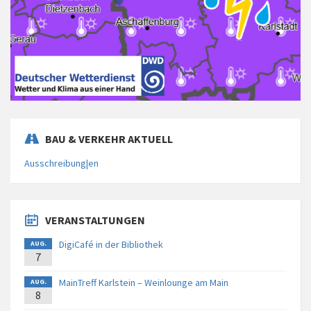
BAU & VERKEHR AKTUELL
Ausschreibung|en
VERANSTALTUNGEN
DigiCafé in der Bibliothek
AUG.
7
MainTreff Karlstein – Weinlounge am Main
AUG.
8