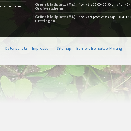
Grünabfallplatz (Mi.)
Nov.-März 12.00 - 16.30 Uhr / April-Okt
minvereinbarung
Großwelzheim
Grünabfallplatz (Mi.)
Nov.-März geschlossen / April-Okt. 13.
Dettingen
Datenschutz
Impressum
Sitemap
Barrierefreiheitserklärung