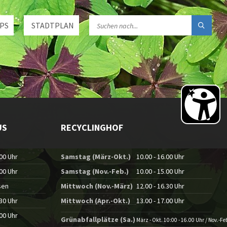
PS
STADTPLAN
US
RECYCLINGHOF
.00 Uhr
Samstag (März-Okt.)
10.00 - 16.00 Uhr
.00 Uhr
Samstag (Nov.-Feb.)
10.00 - 15.00 Uhr
sen
Mittwoch (Nov.-März)
12.00 - 16.30 Uhr
.30 Uhr
Mittwoch (Apr.-Okt.)
13.00 - 17.00 Uhr
.00 Uhr
Grünabfallplätze (Sa.)
März - Okt. 10:00 - 16.00 Uhr / Nov.-Fe