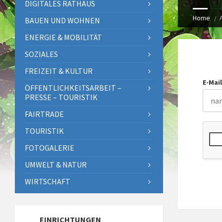
DIGITALES RATHAUS
Home
BAUEN UND WOHNEN
ENERGIE & MOBILITÄT
SOZIALES
FREIZEIT & KULTUR
E-Mail
ÖFFENTLICHKEITSARBEIT –
PRESSE – TOURISTIK
FAIRTRADE
TOURISTIK
FOTOGALERIE
UMWELT & NATUR
WIRTSCHAFT
EINRICHTUNGEN